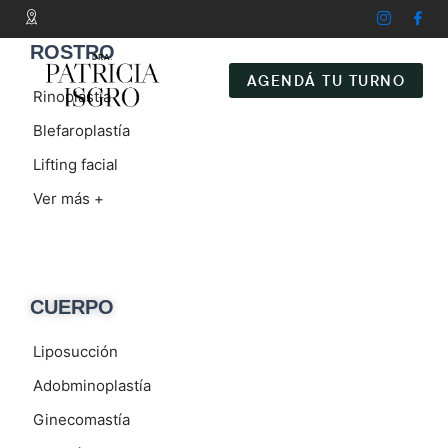
ROSTRO
AGENDÁ TU TURNO
Rinoplastía
Blefaroplastía
Lifting facial
Ver más +
CUERPO
Liposucción
Adobminoplastía
Ginecomastía